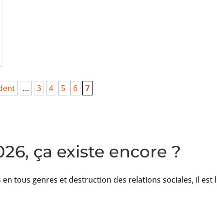
dent
…
3
4
5
6
7
26, ça existe encore ?
en tous genres et destruction des relations sociales, il est