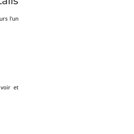
ails
urs l’un
voir et