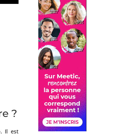
re ?
e
. Il est