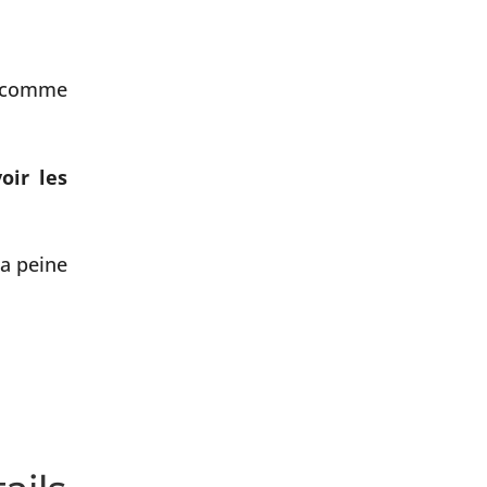
u comme
voir les
la peine