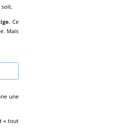
soit.
tige
. Ce
te. Mais
nne une
t « tout