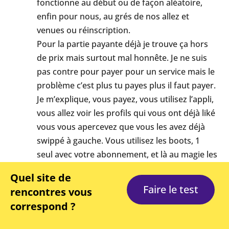
fonctionne au début ou de façon aléatoire,
enfin pour nous, au grés de nos allez et
venues ou réinscription.
Pour la partie payante déjà je trouve ça hors
de prix mais surtout mal honnête. Je ne suis
pas contre pour payer pour un service mais le
problème c’est plus tu payes plus il faut payer.
Je m’explique, vous payez, vous utilisez l’appli,
vous allez voir les profils qui vous ont déjà liké
vous vous apercevez que vous les avez déjà
swippé à gauche. Vous utilisez les boots, 1
seul avec votre abonnement, et là au magie les
likes pleuvent en trente minutes. Bon vous
Quel site de
n’avez toujours pas trouvé l’âme sœur mais sa
Faire le test
rencontres vous
rebooste. Puis plus rien. Donc vous achetez
correspond ?
des boots, quand même 60€ les 10 et celà en
plus de votre abonnement et vous marchée